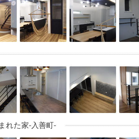
れた家-入善町-